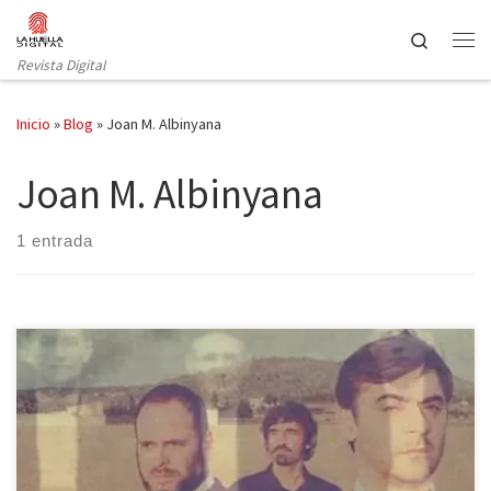
Saltar al contenido
Search
Revista Digital
Inicio
»
Blog
»
Joan M. Albinyana
Joan M. Albinyana
1 entrada
A menudo, los archipiélagos que pertenecen a la península, tanto
las Canarias como las Baleares, quedan más lejos de lo deseado
en cuanto a su creación artística. Por ello, hay que celebrar