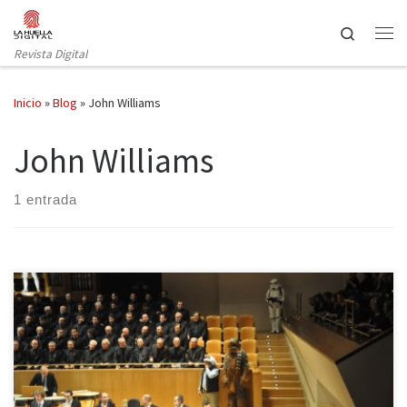
Saltar al contenido
Search
Revista Digital
Inicio
»
Blog
»
John Williams
John Williams
1 entrada
Son las 19:30 en el Auditorio Nacional. Mientras ocupamos nuestros
asientos en el primer anfiteatro, los soldados del Imperio vigilan
las puertas con las armas en la mano. Estamos en la Tierra, pero