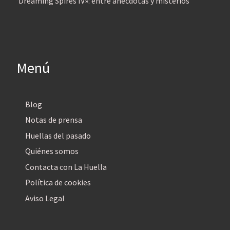
‘Dreaming Spires IV»: entre anécdotas y misterios
Menú
Blog
Notas de prensa
Huellas del pasado
Quiénes somos
Contacta con La Huella
Política de cookies
Aviso Legal