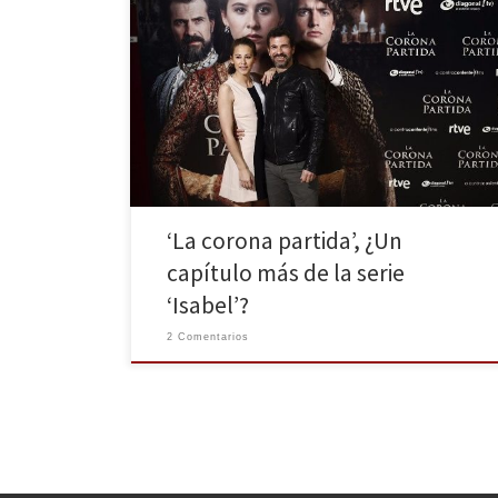
La corona partida, el largometraje dirigido por Jordi
Frades y protagonizado por Irene Escolar, Rodolfo
Sancho y Raúl Mérida, se estrenó el pasado viernes en
200 cines de toda España, y nosotros tuvimos la
oportunidad de charlar con Jordi e Irene sobre este
nuevo capítulo de sus vidas. La trama […]
‘La corona partida’, ¿Un
capítulo más de la serie
‘Isabel’?
2 Comentarios