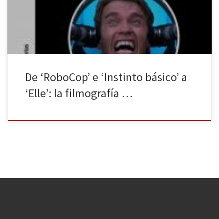
película de un director con una larga trayectoria desde que, hace
45 años, rodara Delicias holandesas (1971). Éxitos […]
De ‘RoboCop’ e ‘Instinto básico’ a
‘Elle’: la filmografía …