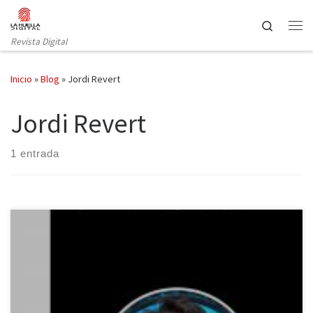
Saltar al contenido
Search
Revista Digital
Inicio
»
Blog
»
Jordi Revert
Jordi Revert
1 entrada
El pasado 30 de septiembre se estrenó la película Elle, dirigida
por Paul Verhoeven con Isabelle Huppert como protagonista. Se
trata de un thriller psicológico que es, hasta el momento, la última