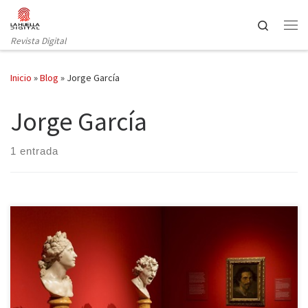
Saltar al contenido
Search
Revista Digital
Inicio
»
Blog
»
Jorge García
Jorge García
1 entrada
Gian Lorenzo Bernini está terminando el busto del cardenal
Scipione Borghese. El material con el que trabaja es mármol de
Carrara, el más excelso de todos, perfecto para recoger los rasgos