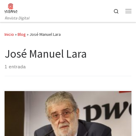
Saltar al contenido
Search
Revista Digital
Inicio
»
Blog
»
José Manuel Lara
José Manuel Lara
1 entrada
José Manuel Lara, dueño del grupo editorial Planeta, del diario La
Razón y presidente de Atresmedia falleció ayer de un cáncer de
páncreas. A los 68 años de edad deja un inmenso legado en el