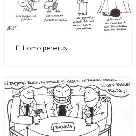
súper héroe no llega ni a la categoría de robaperas, muere y
desaparece. En el proceso, eso sí, se cubre […]
El Homo peperus
Ahora con las tarjetas black de Blesa y Rato, y antes con los
sobresueldos, la caja B del Partido Popular y el capitalismo de
amiguetes que practican Aznar, Aguirre, Rajoy y tantos otros, cada
día tengo más claro que la factura de todo este latrocinio va a
apuntarse a la […]