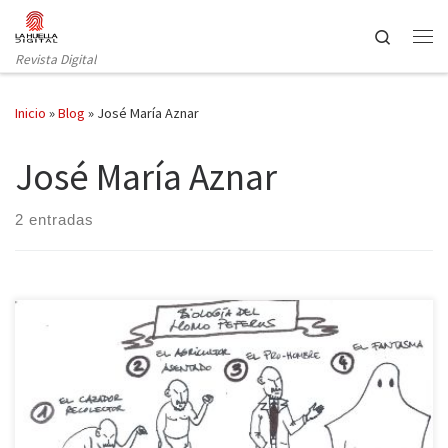
Saltar al contenido
Search
Revista Digital
Inicio
»
Blog
»
José María Aznar
José María Aznar
2 entradas
El Homo peperus nace, crece a la sombra de alguna figura de
relumbrón (Fraga, Aznar, Aguirre), se reproduce (preferentemente
en Suiza) y, cuando se descubre que, en realidad, ese supuesto