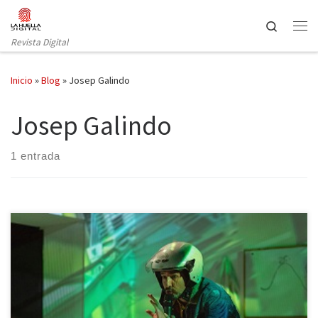
Saltar al contenido
Search
Revista Digital
Inicio
»
Blog
»
Josep Galindo
Josep Galindo
1 entrada
La temporada teatral arranca con las incertidumbres a las que esta
nueva normalidad nos ha abocado, especialmente en el mundo
de la cultura. Los teatros ven limitado su aforo para seguir con las