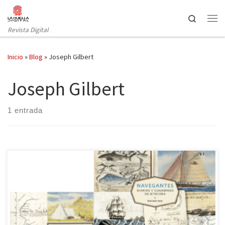
Saltar al contenido
Search
Revista Digital
Inicio
»
Blog
»
Joseph Gilbert
Joseph Gilbert
1 entrada
«Un paseo visual por el descubrimiento del mundo» se podría
titular la obra que hoy reseñamos. Después de mostrarnos los
recorridos por diferentes lugares de África, Asia y América en la
obra de Huw Lewis-Jones y Kari Herbert Exploradores: Cuadernos