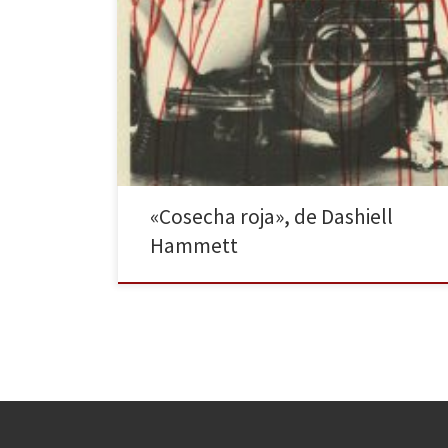
La resolución de una trama detectivesca no viene a
ser un objetivo principal, sino que la importancia de
toda novela negra presenta una atmósfera asfixiante,
insegura, violenta, injusta, corrompida por el poder. La
división entre buenos y malos queda difuminada, sus
protagonistas son individuos derrotados, en
decadencia, que buscan la […]
«Cosecha roja», de Dashiell
Hammett