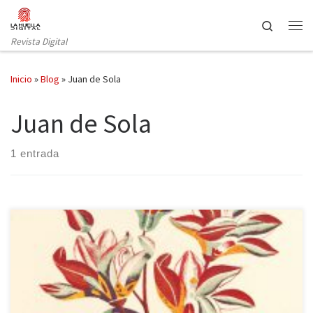
Saltar al contenido
Search
Revista Digital
Inicio
»
Blog
»
Juan de Sola
Juan de Sola
1 entrada
Pocas novelas me han impactado tanto últimamente como la que
tengo entre mis manos. Ya el prólogo de Juan de Sola nos
anticipaba la maravilla en la que nos embaucábamos, tras