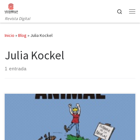
Saltar al contenido
Search
Revista Digital
Inicio
»
Blog
»
Julia Kockel
Julia Kockel
1 entrada
«Nuestra relación con los animales es controvertida y
contradictoria: nos encariñamos con nuestras mascotas mientras
que el ganado es “producido” y sacrificado en masa día a día para
nuestro consumo. Desde la Antigüedad, los humanos hemos