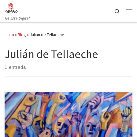
Saltar al contenido
Search
Revista Digital
Inicio
»
Blog
»
Julián de Tellaeche
Julián de Tellaeche
1 entrada
El panorama musical de Granada despunta desde hace décadas
en su versión más urbana, pero, aunque sea menos conocida,
también el ámbito de la pintura contemporánea merece su
reconocimiento. Quizá uno de los pintores que más me han