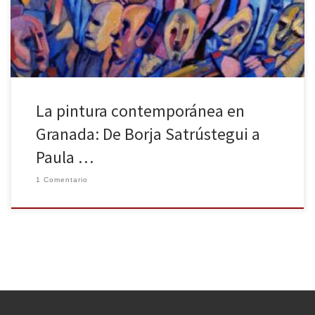
llamado la atención recientemente sea Borja Satrústegui. Entre el
18 de diciembre […]
La pintura contemporánea en
Granada: De Borja Satrústegui a
Paula …
1 Comentario