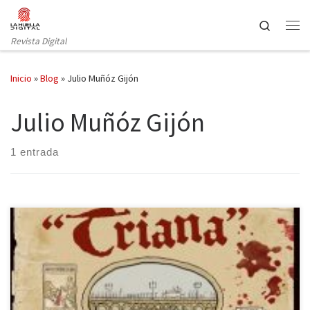
Saltar al contenido
Search
Revista Digital
Inicio
»
Blog
»
Julio Muñóz Gijón
Julio Muñóz Gijón
1 entrada
¿Crees realmente que una novela negra puede narrarse con
humor? Julio Muñoz Gijón así lo cree y, por ello, quiere
demostrárselo a todo el mundo. La nueva entrega de este autor