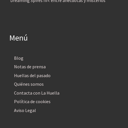
‘Dreaming Spires IV»: entre anécdotas y misterios
Menú
Blog
Notas de prensa
Huellas del pasado
Quiénes somos
Contacta con La Huella
Política de cookies
Aviso Legal