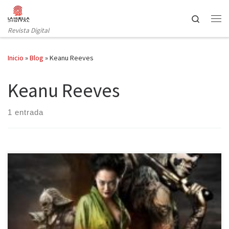
Saltar al contenido
Search
Revista Digital
Inicio
»
Blog
»
Keanu Reeves
Keanu Reeves
1 entrada
La Navidad llegó con una historia desde el Lejano Oriente. El
pasado 25 de Diciembre se estrenó en España La Leyenda del
Samurái. 47 Ronin, la historia basada en la leyenda medieval