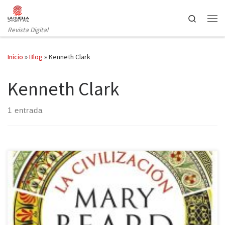
Saltar al contenido
Search
Revista Digital
Inicio
»
Blog
»
Kenneth Clark
Kenneth Clark
1 entrada
La editorial Crítica (Grupo Planeta) ha publicado la última obra de
Mary Beard, Premio Princesa de Asturias de Ciencias Sociales en
2016, un libro sobre el arte y la forma de ver la realidad por los