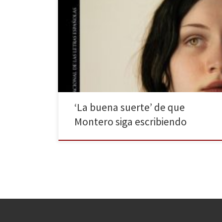
Iniciamos el 2021 con la última obra de la escritora y
periodista Rosa Montero que llegó el pasado año a las
librerías para convertirse en una de las grandes
sorpresas del 2020. En esta ocasión se aleja de la
fantasía y de la novela policiaca para contar una
historia realista, […]
‘La buena suerte’ de que
Montero siga escribiendo