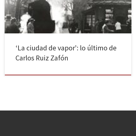
libreros!) se lo había recomendado. Estaba aún en el instituto y
[…]
‘La ciudad de vapor’: lo último de
Carlos Ruiz Zafón