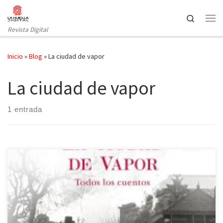
Saltar al contenido
Search
Revista Digital
Inicio
»
Blog
»
La ciudad de vapor
La ciudad de vapor
1 entrada
Hace tan solo unos meses que Carlos Ruiz Zafón nos dejó
huérfanos de sus historias y es inevitable que rememoremos
cómo conocimos al autor. Me acuerdo que mis padres me
regalaron La sombra del viento porque un librero (¡benditos