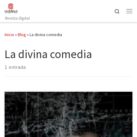
Saltar al contenido
Search
Revista Digital
Inicio
»
Blog
»
La divina comedia
La divina comedia
1 entrada
En la novela se pueden crear todas las realidades, imaginar lo que
aún no es posible y detener el tiempo (Carlos Fuentes) En el
invierno de 1976 Simón Cardoso es detenido por los militares que