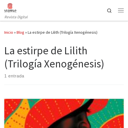
Saltar al contenido
Search
Revista Digital
Inicio
»
Blog
»
La estirpe de Lilith (Trilogía Xenogénesis)
La estirpe de Lilith
(Trilogía Xenogénesis)
1 entrada
Nova publica La estirpe de Lilith (Trilogía Xenogénesis) de Octavia