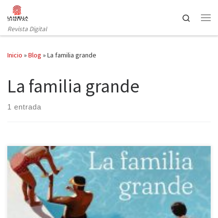
Saltar al contenido
Search
Revista Digital
Inicio
»
Blog
»
La familia grande
La familia grande
1 entrada
La familia grande de Camille Kouchner, publicado en nuestro país
por Ediciones Península, ha sido un acontecimiento literario en
Francia, desvelando un secreto de la flor y nata de la sociedad