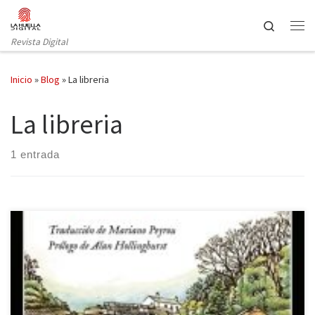
Saltar al contenido
Search
Revista Digital
Inicio
»
Blog
»
La libreria
La libreria
1 entrada
Escrita por Penelope Fitzgerald en 1979 justo un año después de
la publicación de La librería, famosa por la adaptación
cinematográfica de Isabel Coixet, esta novela con tintes
autobiográficos supuso la consagración de su autora. A la deriva