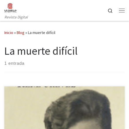
Saltar al contenido
Search
Revista Digital
Inicio
»
Blog
»
La muerte difícil
La muerte difícil
1 entrada
El paseo publica una obra inédita en nuestra lengua. Una novela
rupturista que dinamitó los moldes de la burguesía de
entreguerra, una historia con un espíritu rebelde: La muerte difícil