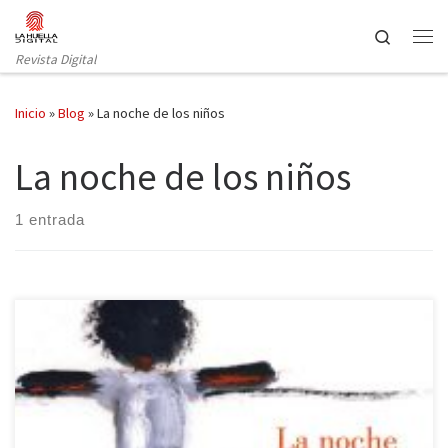
Saltar al contenido
Search
Revista Digital
Inicio
»
Blog
»
La noche de los niños
La noche de los niños
1 entrada
Recientemente se ha publicado en nuestro país la última novela
de Toni Morrison: La noche de los niños. Aunque esta es una
novela menor en la producción de la autora, se lee con fervor y