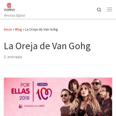
Saltar al contenido
Search
Revista Digital
Inicio
»
Blog
»
La Oreja de Van Gohg
La Oreja de Van Gohg
1 entrada
Un año más Cadena 100 se une a la lucha contra el cáncer de
mama con la celebración del concierto solidario por y para ellas,
en el que se darán cita lo más granado del panorama musical