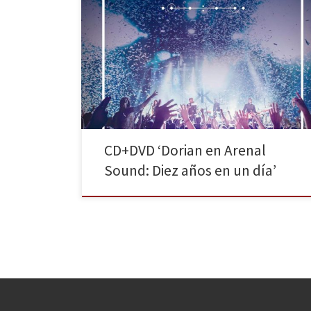
DORIAN estrenan nuevo vídeo de lo que es su nuevo
disco en directo, el doble CD + DVD titulado Dorian en
Arenal Sound: Diez años en un día, que vio la luz el
próximo viernes 1 de julio. El tema escogido es EL
TEMBLOR, una de las canciones más queridas por […]
CD+DVD ‘Dorian en Arenal
Sound: Diez años en un día’