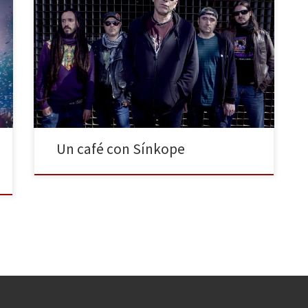
“No te olvides de decir que está de puta madre
hecho. El diseño es una pasada y el disco es una
preciosidad”, recuerda Vito Íñiguez, cantante de
Sínkope, mientras nos despedimos. “Han hecho un
currazo increíble”, añade. Se refiere al equipo de
Rock Estatal Records, responsables de la edición de
[…]
Un café con Sínkope