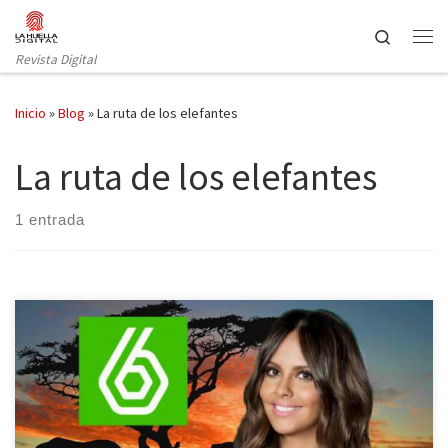
Saltar al contenido
Search
Revista Digital
Inicio
»
Blog
»
La ruta de los elefantes
La ruta de los elefantes
1 entrada
Cristina Pedroche es, de nuevo, la encargada de conducir la sexta
entrega del reality más aventurero de nuestras pantallas: Pekín
Express, una competición por parejas que disponen de 1 euro