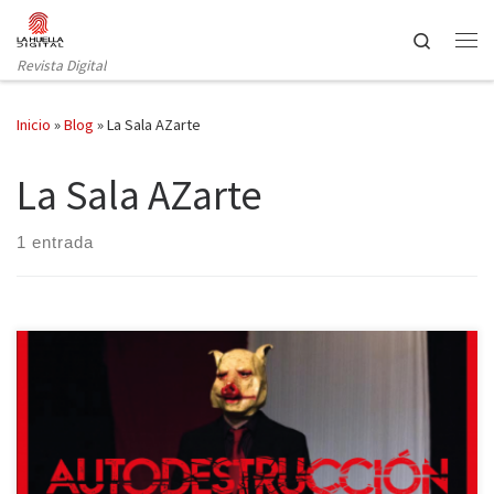
Saltar al contenido
Search
Revista Digital
Inicio
»
Blog
»
La Sala AZarte
La Sala AZarte
1 entrada
La Sala AZarte presentará el próximo viernes el último pase de
Autodestrucción tras colgar el cartel de «completo» en los tres
anteriores. La nueva obra de La Compañía del Krisol está basada