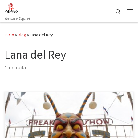
Saltar al contenido
Search
Revista Digital
Inicio
»
Blog
»
Lana del Rey
Lana del Rey
1 entrada
La esperada cuarta temporada de la serie estadounidense
American Horror Story despliega su carpa, sus encantos y abre sus
puertas a una audiencia impaciente. Un espectáculo a la altura de