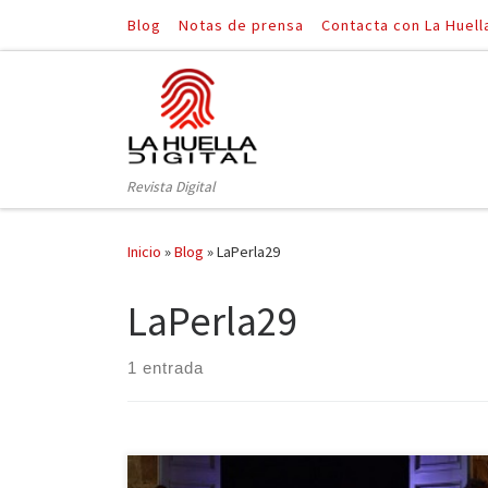
Blog
Notas de prensa
Contacta con La Huell
Saltar al contenido
Revista Digital
Inicio
»
Blog
»
LaPerla29
LaPerla29
1 entrada