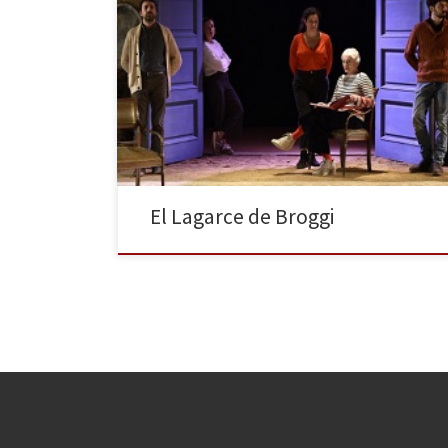
Juste la fin du monde no es una obra fácil. El teatro de
Jean-Luc Lagarce, en general, no es un teatro fácil,
pero es un teatro fascinante, igual que lo es su figura,
a la luz de los veinticinco años que nos separan de su
muerte prematura, a los 38 […]
El Lagarce de Broggi