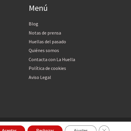
Menú
Blog
Notas de prensa
Huellas del pasado
Quiénes somos
Contacta con La Huella
Política de cookies
Aviso Legal
Cerrar el bann
Aceptar
Rechazar
Ajustes