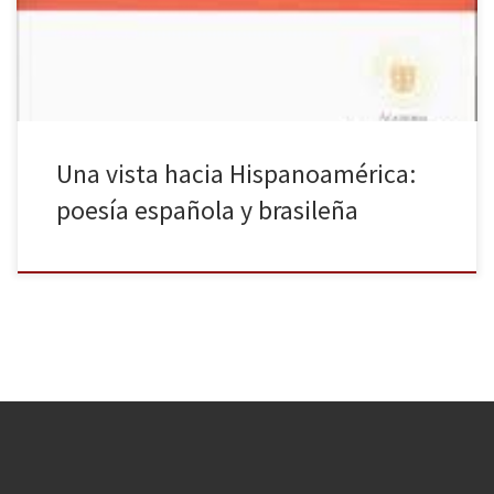
(Rio de Janeiro: Academia Brasileira de Letras; Santiago de Chile:
Academia Chilena de la Lengua, 2003) que, tras […]
Una vista hacia Hispanoamérica:
poesía española y brasileña