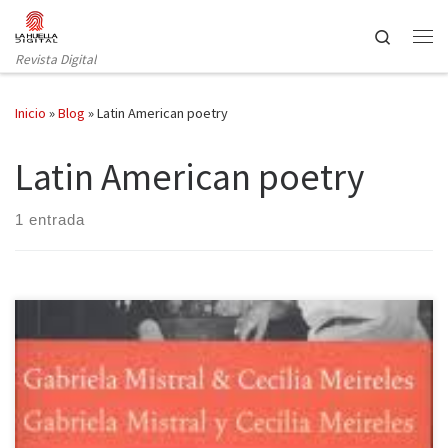
Saltar al contenido
Search
Revista Digital
Inicio
»
Blog
»
Latin American poetry
Latin American poetry
1 entrada
Ya he señalado en cierta ocasión que algunos libros son todo un
hallazgo. Aunque aquí, más bien, sería un redescubrimiento. Me
ha ocurrido con el libro Gabriela Mistral y Cecilia Meireles: poemas