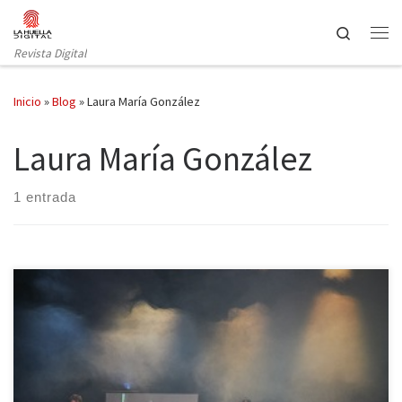
Saltar al contenido
Search
Revista Digital
Inicio
»
Blog
»
Laura María González
Laura María González
1 entrada
En el pasado año 2019 celebramos (aunque tal vez la palabra
“celebrar” sea un tanto desafortunada) el ochenta aniversario del
exilio republicano de 1939. Fueron numerosos los actos que se
organizaron a nivel internacional, y también bastantes los