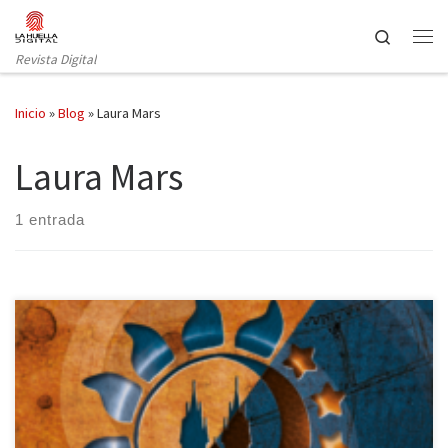
Saltar al contenido
Search
Revista Digital
Inicio
»
Blog
»
Laura Mars
Laura Mars
1 entrada
Niña Lobo Editorial publica Nazaryann Escuela de Vampiros:
primer año de Laura Mars. Los vampiros han vuelto con fuerza a las
librerías. Si, como a mí, te apasionan estos seres y su literatura, es