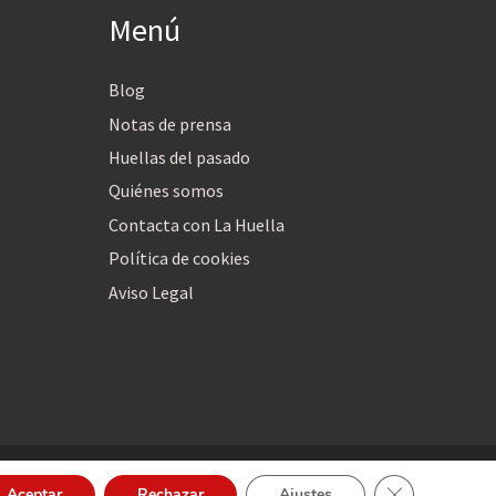
Menú
Blog
Notas de prensa
Huellas del pasado
Quiénes somos
Contacta con La Huella
Política de cookies
Aviso Legal
Cerrar el bann
Aceptar
Rechazar
Ajustes