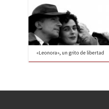
A Remedios Varó. A tantas mujeres olvidadas por la
Historia. Leonora es una novela en palabras de su
autora, Elena Poniatowska. No se trata de una
autobiografía ni de un tratado de pintura acerca de la
obra de su protagonista, Leonora Carrington. Esta es
una obra que se basa en […]
«Leonora», un grito de libertad