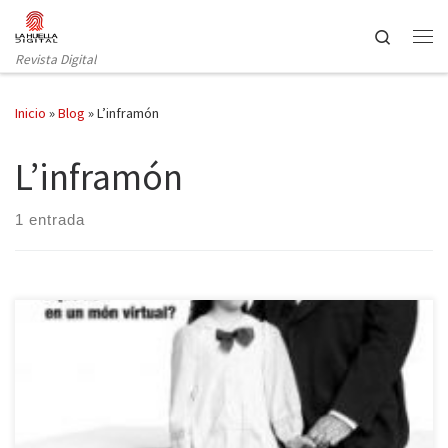
Saltar al contenido
Search
Revista Digital
Inicio
»
Blog
»
L’inframón
L’inframón
1 entrada
La puesta en escena de L’inframón (El inframundo o The Nether
en el original), que puede verse estos días en el Teatre Lliure de
Gràcia, se estrenó en el pasado Festival Grec 2016 y ahora abre la