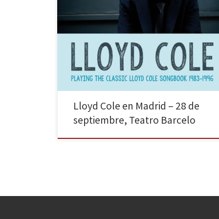
Lloyd Cole regresa a Madrid para presentar en directo,
en solitario, su próximo lanzamiento discográfico: una
caja con todos sus hits publicados entre 1983 y 1996,
un concierto en el que no faltará ninguna de sus
canciones clásicas Primero fue al frente del quinteto
The Commotions, en el lustro que […]
Lloyd Cole en Madrid – 28 de
septiembre, Teatro Barcelo