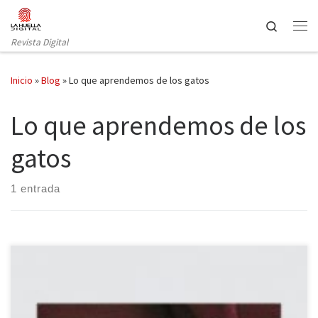
Saltar al contenido
Search
Revista Digital
Inicio
»
Blog
»
Lo que aprendemos de los gatos
Lo que aprendemos de los
gatos
1 entrada
Algo debe de tener este librito, de poco más de cien páginas,