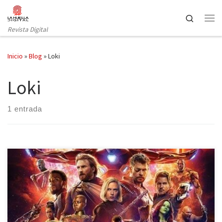
Saltar al contenido
Search
Revista Digital
Inicio
»
Blog
»
Loki
Loki
1 entrada
Llegó el día que millones de personas estaban esperando, el 27
de abril se estrenó a nivel mundial Vengadores: Infinity War, la
última superproducción de Marvel hasta la fecha. No solo es la