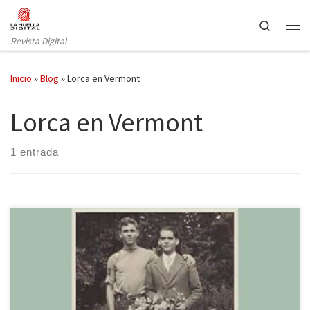
Saltar al contenido
Search
Revista Digital
Inicio
»
Blog
»
Lorca en Vermont
Lorca en Vermont
1 entrada
Lorca en Vermont. El poeta y su amante americano de Patricia A.
Billingsley, publicado por Taurus, se suma a las obras sobre la vida
de Federico García Lorca que se están publicando coincidiendo