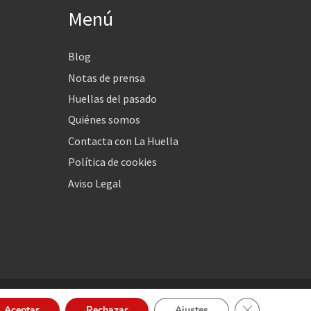
Menú
Blog
Notas de prensa
Huellas del pasado
Quiénes somos
Contacta con La Huella
Política de cookies
Aviso Legal
Cerrar el bann
Aceptar
Rechazar
Ajustes