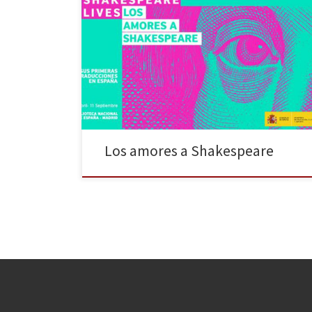
Los amores a Shakespeare es el título de la exposición
que la Biblioteca Nacional de España (BNE), en
colaboración con el programa de actividades
Shakespeare Lives del British Council en la ciudad de
Madrid, ha montado para contribuir al cuarto
centenario del dramaturgo. Puede verse hasta el 4 de
septiembre […]
Los amores a Shakespeare