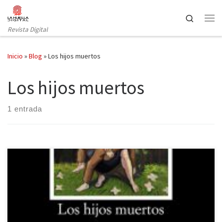
Saltar al contenido
Search
Revista Digital
Inicio
»
Blog
»
Los hijos muertos
Los hijos muertos
1 entrada
Ana María Matute trama en Los hijos muertos, publicada en
Cátedra, la que probablemente sea su obra más compleja y
monumental. A través de sus dos protagonistas, Daniel Corvo y
Miguel Fernández, y de los entresijos de sus familias somos