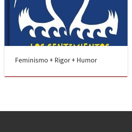
príncipe Carlos, de Liv Strömquist, publicado originalmente en
2010. En esta obra, la ilustradora e historietista sueca —además de
locutora de radio y televisión y activista feminista— plantea un
análisis socio-cultural […]
Feminismo + Rigor + Humor