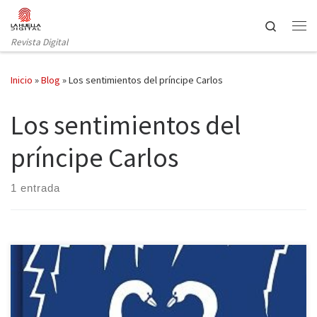
Saltar al contenido
Search
Revista Digital
Inicio
»
Blog
»
Los sentimientos del príncipe Carlos
Los sentimientos del
príncipe Carlos
1 entrada
La editorial Reservoir Books, sello del grupo editorial Penguin
Random House, presenta en España el cómic Los sentimientos del