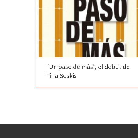
Suma de Letras nos regala la ópera prima de Tina
Seskis, una novela intrigante e inesperada que
escribió para su madre. Es innegable que el comienzo
de Un paso de más de Tina Seskis recuerda a Perdida
(Gone Girl) de Gillian Flynn, recientemente adaptada
a la gran pantalla por David […]
“Un paso de más”, el debut de
Tina Seskis