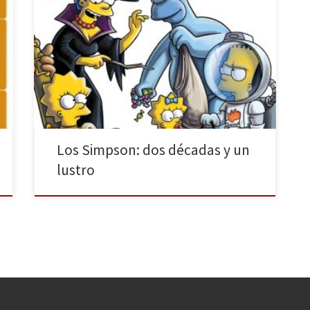
La serie que todos hemos visto, un pequeño
homenaje a los dibujos animados más irreverentes de
la televisión. Veinticinco años de crítica, éxito y algún
que otro fracaso. ¿Quién no conoce a la familia
Simpson? Los Simpson son como la Coca-Cola y el
Real Madrid, hasta la persona en el […]
Los Simpson: dos décadas y un
lustro