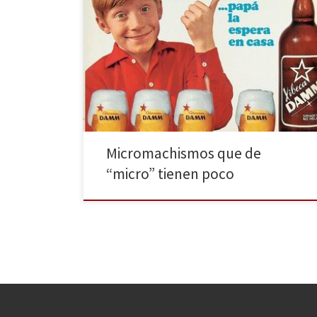
La evolución de la sociedad ha hecho que poco a
poco estén desapareciendo eslóganes como “Pon a
punto la casa mientras bajas de peso”. Sin embargo,
no tenemos más que encender la televisión o abrir un
periódico para ver la gran cantidad de contenidos
sexistas que sigue habiendo hoy en […]
Micromachismos que de
“micro” tienen poco