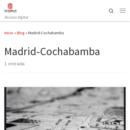
Saltar al contenido
Search
Revista Digital
Inicio
»
Blog
»
Madrid-Cochabamba
Madrid-Cochabamba
1 entrada
Dos autores. Dos ciudades. Dos vidas abrazándose y contándose a
través de la más urgente y verdadera literatura. Más que un libro,
un regalo para el lector, una emocionante bomba literaria.