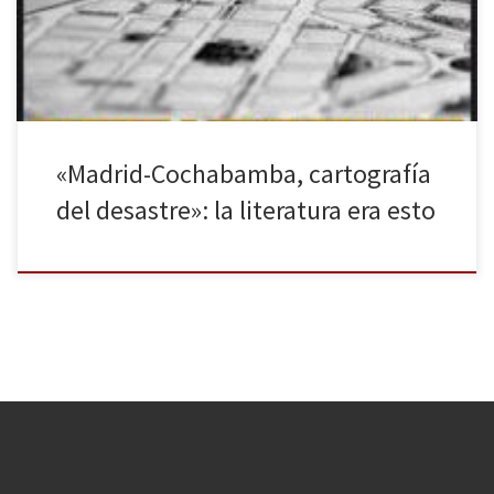
Imaginen un país normal, no este, claro. Imaginen a dos de los
mejores autores vivos, Pablo Cerezal y Claudio […]
«Madrid-Cochabamba, cartografía
del desastre»: la literatura era esto