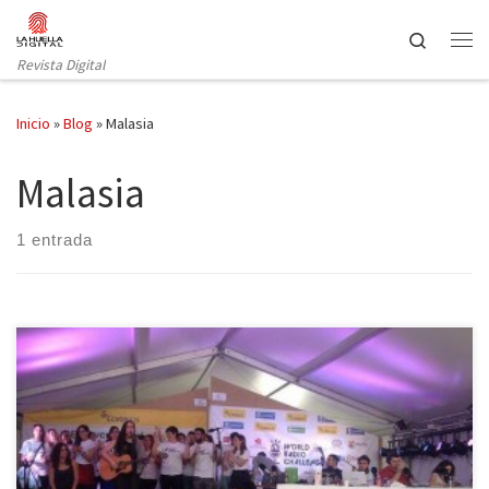
Saltar al contenido
Search
Revista Digital
Inicio
»
Blog
»
Malasia
Malasia
1 entrada
El pasado 6 de mayo la madrileña plaza de Callao acogía el
Primer mundial de radios universitarias de la historia, el World
Radio Challenge (WRC). Durante cuatro días, siete radios
universitarias de distintos países emitieron en directo y sin