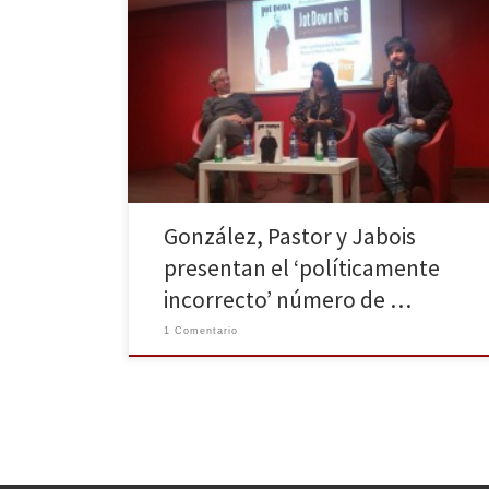
Jot Down presentaba su ejemplar número 6, con
James Gandolfini en portada, bajo el título
“Políticamente Incorrecto”. La revista cultural eligió a
un trío dorado de periodistas formado por Enric
González, Ana Pastor y Manuel Jabois. Apostando
fuerte. El foro de la Fnac de Callao estaba lleno e
impaciente 20 […]
González, Pastor y Jabois
presentan el ‘políticamente
incorrecto’ número de …
1 Comentario