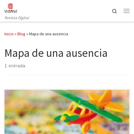
Saltar al contenido
Search
Revista Digital
Inicio
»
Blog
»
Mapa de una ausencia
Mapa de una ausencia
1 entrada
Antes de comenzar la lectura de Mapa de una ausencia, el autor,
Andrea Bajani, anticipa al inminente lector que los personajes y los
acontecimientos que se narran en la novela no son más que