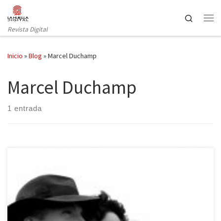
Saltar al contenido
Search
Revista Digital
Inicio
»
Blog
»
Marcel Duchamp
Marcel Duchamp
1 entrada
A Remedios Varó. A tantas mujeres olvidadas por la Historia.
Leonora es una novela en palabras de su autora, Elena
Poniatowska. No se trata de una autobiografía ni de un tratado de