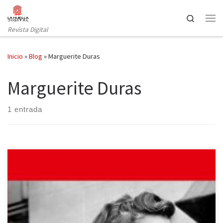
Saltar al contenido
Search
Revista Digital
Inicio
»
Blog
»
Marguerite Duras
Marguerite Duras
1 entrada
La editorial Periférica nos deleita con las vivencias de la escritora y
traductora francesa Agnès Desarthe que tardó en dejarse
conquistar por la literatura, confundiendo el acto de leer con un