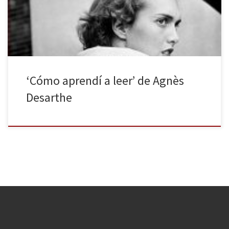
agobio, un aburrimiento o una manía en vez de una agradable
expansión o un placer. Agnès Desarthe nos cuenta […]
‘Cómo aprendí a leer’ de Agnès
Desarthe